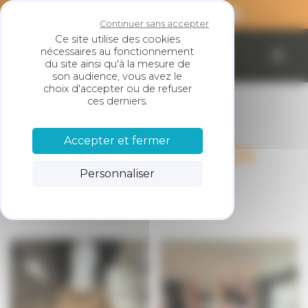
Panneau de gestion des cookies
Continuer sans accepter
Ce site utilise des cookies
nécessaires au fonctionnement
SARL LESKE
du site ainsi qu'à la mesure de
son audience, vous avez le
choix d'accepter ou de refuser
ces derniers.
Accepter et fermer
Remplacement de
Personnaliser
parquet