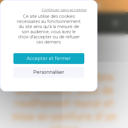
Panneau de gestion des cookies
Continuer sans accepter
Ce site utilise des cookies
nécessaires au fonctionnement
SARL LESKE
du site ainsi qu'à la mesure de
son audience, vous avez le
choix d'accepter ou de refuser
ces derniers.
Accepter et fermer
Ouverture et
Personnaliser
agrandissement dans
des cloisons, pose de
revêtement mural et
mise en peinture d'un