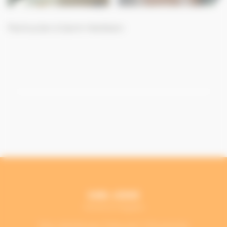
Particulier à Saint-Herblain
SARL LESKE
Mentions légales
Site réalisé par
Fiducial Y-Proximite