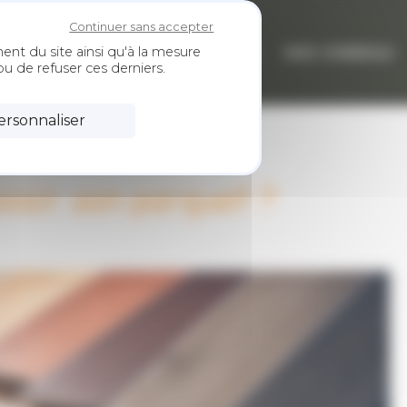
Continuer sans accepter
ESTATIONS
NOS RÉALISATIONS
NOS CONSEILS
ent du site ainsi qu'à la mesure
u de refuser ces derniers.
ersonnaliser
isir son parquet ?